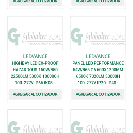
AGREGAR AL COTIZADOR
AGREGAR AL COTIZADOR
LEDVANCE
LEDVANCE
LEDVANCE
HIGHBAY LED EX-PROOF
PANEL LED PERFORMANCE
HAZARDOUS 150W/850
54W/865 G6 600X1200MM
22500LM 5000K 100000H
6500K 7020LM 50000H
100-277V IP66 IK08 -
100-277V IP20-IP40 -
7022317 - LEDVANCE
7021895 - LEDVANCE
AGREGAR AL COTIZADOR
AGREGAR AL COTIZADOR