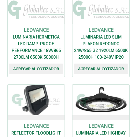
LEDVANCE
LEDVANCE
LUMINARIA HERMETICA
LUMINARIA LED SLIM
LED DAMP-PROOF
PLAFON REDONDO
PERFORMANCE 18W/865
24W/865 G2 1920LM 6500K
2700LM 6500K 50000H
25000H 100-240V IP20
100-277V IP65 IK08 -
IK03 - 7021588 - LEDVANCE
AGREGAR AL COTIZADOR
AGREGAR AL COTIZADOR
7020436 - LEDVANCE
LEDVANCE
LEDVANCE
REFLECTOR FLOODLIGHT
LUMINARIA LED HIGHBAY