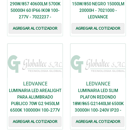
290W/857 40600LM 5700K
150W/850 NEGRO 15000LM
50000H 60 IP66 IK08 100-
20000H - 7021000 -
277V - 7022237 -
LEDVANCE
LEDVANCE
AGREGAR AL COTIZADOR
AGREGAR AL COTIZADOR
LEDVANCE
LEDVANCE
LUMINARIA LED AREALIGHT
LUMINARIA LED SLIM
PARA ALUMBRADO
PLAFON REDONDO
PUBLICO 70W G2 9450LM
18W/865 G21440LM 6500K
6500K 100000H 100-277V
30000H 100-240V IP20 -
IP66 IK08 - 7022179 -
7021583 - LEDVANCE
AGREGAR AL COTIZADOR
AGREGAR AL COTIZADOR
LEDVANCE