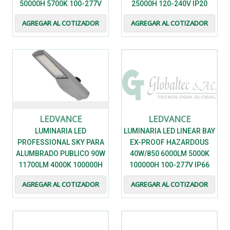
50000H 5700K 100-277V
25000H 120-240V IP20
110 IP65 IK08 - 7021365 -
IK03 CLASE II - 7021623 -
AGREGAR AL COTIZADOR
AGREGAR AL COTIZADOR
LEDVANCE
LEDVANCE
LEDVANCE
LEDVANCE
LUMINARIA LED
LUMINARIA LED LINEAR BAY
PROFESSIONAL SKY PARA
EX-PROOF HAZARDOUS
ALUMBRADO PUBLICO 90W
40W/850 6000LM 5000K
11700LM 4000K 100000H
100000H 100-277V IP66
IP66 IK08 - 7016916 -
IK08 - 7022332 - LEDVANCE
AGREGAR AL COTIZADOR
AGREGAR AL COTIZADOR
LEDVANCE