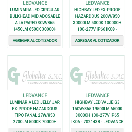
LEDVANCE
LEDVANCE
LUMINARIA LED CIRCULAR
HIGHBAY LED EX-PROOF
BULKHEAD MID ADOSABLE
HAZARDOUS 200W/850
A LA PARED 30W/865
30000LM 5000K 100000H
1450LM 6500K 30000H
100-277V IP66 IK08 -
100-277V IP65 IK06 COLOR
7022318 - LEDVANCE
AGREGAR AL COTIZADOR
AGREGAR AL COTIZADOR
NEGRO - 7020022 -
LEDVANCE
LEDVANCE
LEDVANCE
LUMINARIA LED JELLY JAR
HIGHBAY LED VALUE G3
EX-PROOF HAZARDOUS
150W/865 19500LM 6500K
TIPO FANAL 27W/850
30000H 100-277V IP65
2700LM 5000K 70000H
IK06 - 7021438 - LEDVANCE
IP66 IK08 - 7022314 -