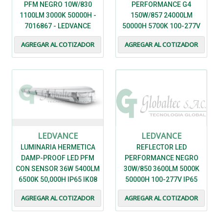
PFM NEGRO 10W/830
PERFORMANCE G4
1100LM 3000K 50000H -
150W/857 24000LM
7016867 - LEDVANCE
50000H 5700K 100-277V
110 IP65 IK08 - 7021367 -
AGREGAR AL COTIZADOR
AGREGAR AL COTIZADOR
LEDVANCE
LEDVANCE
LEDVANCE
LUMINARIA HERMETICA
REFLECTOR LED
DAMP-PROOF LED PFM
PERFORMANCE NEGRO
CON SENSOR 36W 5400LM
30W/850 3600LM 5000K
6500K 50,000H IP65 IK08
50000H 100-277V IP65
-7020464 - LEDVANCE
IK07 - 7016874 - LEDVANCE
AGREGAR AL COTIZADOR
AGREGAR AL COTIZADOR