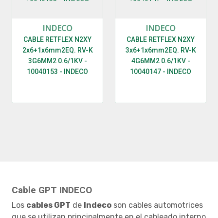
INDECO
INDECO
CABLE RETFLEX N2XY
CABLE RETFLEX N2XY
2x6+1x6mm2EQ. RV-K
3x6+1x6mm2EQ. RV-K
3G6MM2 0.6/1KV -
4G6MM2 0.6/1KV -
10040153 - INDECO
10040147 - INDECO
Cable GPT INDECO
Los
cables GPT
de
Indeco
son cables automotrices
que se utilizan principalmente en el cableado interno